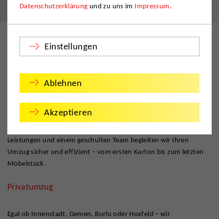
Datenschutzerklärung
und zu uns im
Impressum
.
Einstellungen
Ihr Umzugsunternehmen für Borken
Ablehnen
Sie planen einen Umzug nach Borken oder innerhalb des
westlichen Münsterlands? Dann ist DMS Ridder Ihr zuverlässiger
Akzeptieren
Umzugsdienstleister für alle privaten und gewerblichen
Vorhaben. Mit langjähriger Erfahrung, individuell abgestimmten
Leistungen und einem geschulten Team begleiten wir Ihren
Umzug sicher und effizient – vom ersten Karton bis zum letzten
Möbelstück.
Privatumzug
Egal ob Innenstadt, Gemen, Burlo oder Hoxfeld – wir