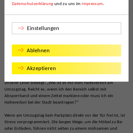
Datenschutzerklärung
und zu uns im
Impressum
.
Einstellungen
Ablehnen
Akzeptieren
Martin K. hat uns eine interessante Frage gestellt, die viele
unserer Leser bewegt: „Wie ist es mit dem Halteverbot am
Umzugstag. Reicht es, wenn ich den Bereich selbst mit
Absperrband und einem Zettel markiere oder muss ich ein
Halteverbot bei der Stadt beantragen?“
Wenn am Umzugstag kein Parkplatz direkt vor der Tür frei ist, ist
Stress vorprogrammiert. Die langen Wege, um die Möbel zu Be-
oder Entladen, führen nicht selten zu einem mühsamen und